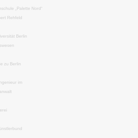
nschule „Palette Nord“
bert Rehfeld
ersität Berlin
tswesen
 zu Berlin
Ingenieur im
anwalt
erei
ünstlerbund