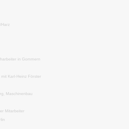
e/Harz
charbeiter in Gommern
mit Karl-Heinz Förster
rg, Maschinenbau
er Mitarbeiter
lin